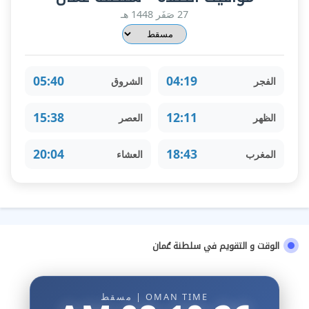
27 صَفَر 1448 هـ
05:40
04:19
الفجر
الشروق
15:38
12:11
الظهر
العصر
20:04
18:43
المغرب
العشاء
الوقت و التقويم في سلطنة عُمان
OMAN TIME | مسقط