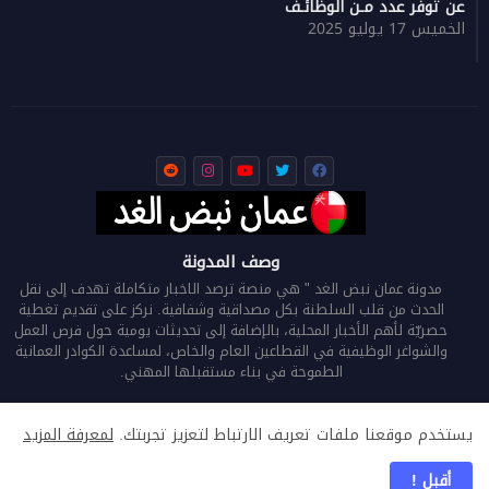
عن توفر عدد مـن الوظائـف
الخميس 17 يوليو 2025
وصف المدونة
مدونة عمان نبض الغد " هي منصة ترصد الاخبار متكاملة تهدف إلى نقل
الحدث من قلب السلطنة بكل مصداقية وشفافية. نركز على تقديم تغطية
حصريّة لأهم الأخبار المحلية، بالإضافة إلى تحديثات يومية حول فرص العمل
والشواغر الوظيفية في القطاعين العام والخاص، لمساعدة الكوادر العمانية
الطموحة في بناء مستقبلها المهني.
يستخدم موقعنا ملفات تعريف الارتباط لتعزيز تجربتك.
لمعرفة المزيد
الرئيسية
من نحن
اتصل بنا
سياسة الخصوصية
أقبل !