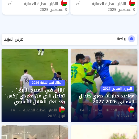
لضباط تنفيذيين وجامعيين
فتح باب التجنيد للطيارين
الاخبار المحلية العمانية
الأحد
الاخبار المحلية العمانية
الأحد
ومدنيين
والجامعيين
3 أغسطس 2025
3 أغسطس 2025
رياضة
عرض المزيد
أبطال آسيا للنخبة 2026
الدوري العماني 2027
​'زلزال في المدرج الأزرق' ..
مواعيد مباريات دوري جندال
تفاعل ناري من مغردي 'إكس'
العماني 2026 2027
بعد تعثر الهلال الآسيوي
الاخبار المحلية العمانية
04
الاخبار المحلية العمانية
14
غشت 2026
ابريل 2026