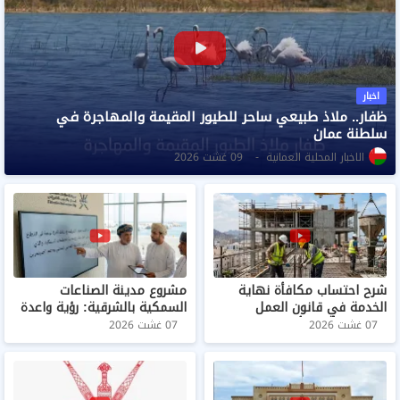
اخبار
ظفار.. ملاذ طبيعي ساحر للطيور المقيمة والمهاجرة في
سلطنة عمان
الاخبار المحلية العمانية
09 غشت 2026
شرح احتساب مكافأة نهاية
مشروع مدينة الصناعات
الخدمة في قانون العمل
السمكية بالشرقية: رؤية واعدة
العماني: أهم الأحكام والضوابط
لتطوير الثروة السمكية
07 غشت 2026
07 غشت 2026