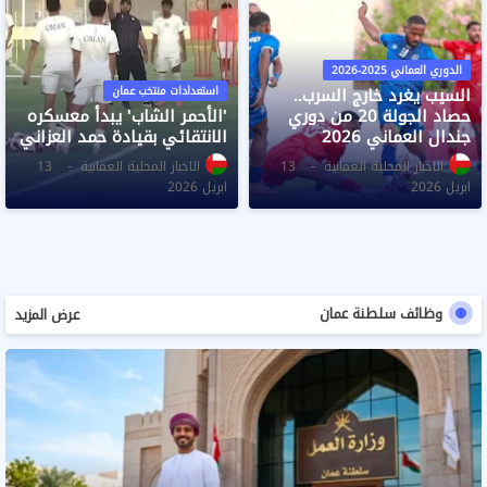
الدوري العماني 2025-2026
السيب يغرد خارج السرب..
استعدادات منتخب عمان
حصاد الجولة 20 من دوري
​'الأحمر الشاب' يبدأ معسكره
جندال العماني 2026
الانتقائي بقيادة حمد العزاني
الاخبار المحلية العمانية
13
الاخبار المحلية العمانية
13
ابريل 2026
ابريل 2026
وظائف سلطنة عمان
عرض المزيد