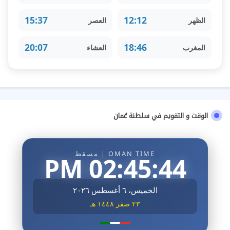
15:37
12:12
الظهر
العصر
20:07
18:46
المغرب
العشاء
الوقت و التقويم في سلطنة عُمان
OMAN TIME | مسقط
02:45:45 PM
الخميس، ٦ أغسطس ٢٠٢٦
٢٣ صفر ١٤٤٨ هـ