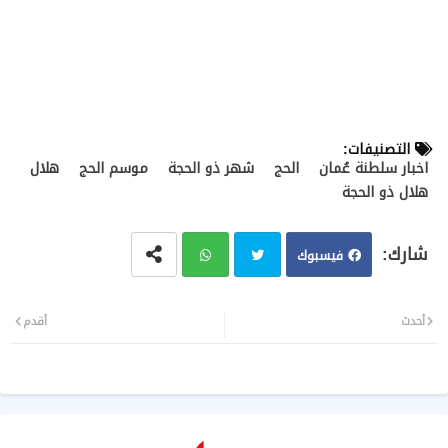
التصنيفات:
اخبار سلطنة عُمان
الحج
شهر ذو الحجة
موسم الحج
هلال
هلال ذو الحجة
فيسبوك
تويت
وات
أحدث
أقدم
ر
سا
ب