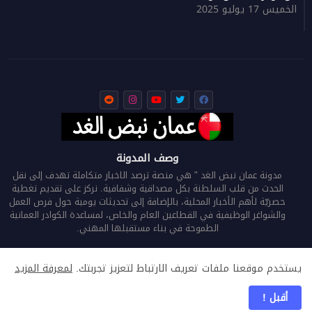
الخميس 17 يوليو 2025
وصف المدونة
مدونة عمان نبض الغد " هي منصة ترصد الاخبار متكاملة تهدف إلى نقل
الحدث من قلب السلطنة بكل مصداقية وشفافية. نركز على تقديم تغطية
حصريّة لأهم الأخبار المحلية، بالإضافة إلى تحديثات يومية حول فرص العمل
والشواغر الوظيفية في القطاعين العام والخاص، لمساعدة الكوادر العمانية
الطموحة في بناء مستقبلها المهني.
يستخدم موقعنا ملفات تعريف الارتباط لتعزيز تجربتك.
لمعرفة المزيد
الرئيسية
من نحن
اتصل بنا
سياسة الخصوصية
أقبل !
جميع الحقوق محفوظة لـ
عمان نبض الغد