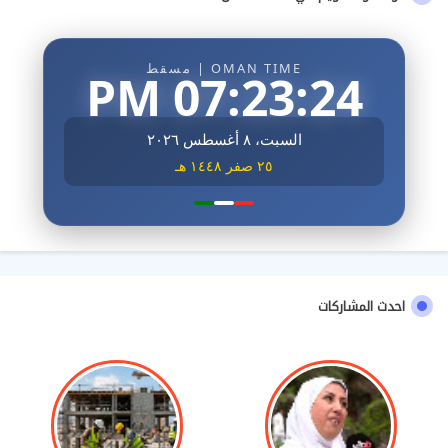
OMAN TIME | مسقط
07:23:26 PM
السبت، ٨ أغسطس ٢٠٢٦
٢٥ صفر ١٤٤٨ هـ
احدث المشاركات