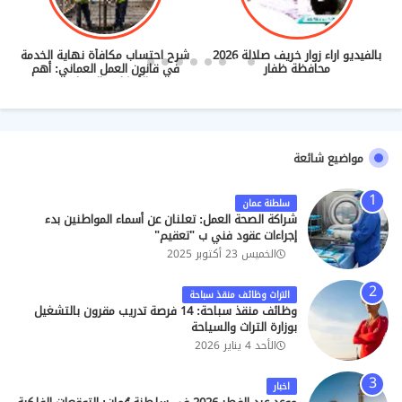
بالفيديو اراء زوار خريف صلالة 2026
شرح احتساب مكافأة نهاية الخدمة
محافظة ظفار
في قانون العمل العماني: أهم
الأحكام والضوابط
مواضيع شائعة
سلطنة عمان
شراكة الصحة العمل: تعلنان عن أسماء المواطنين بدء
إجراءات عقود فني ب "تعقيم"
الخميس 23 أكتوبر 2025
التراث وظائف منقذ سباحة
وظائف منقذ سباحة: 14 فرصة تدريب مقرون بالتشغيل
بوزارة التراث والسياحة
الأحد 4 يناير 2026
اخبار