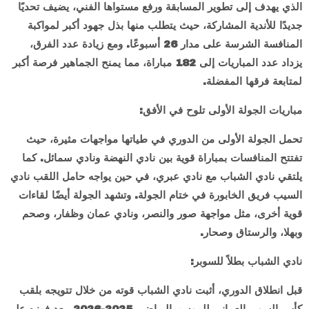
الذي يهدف إلى تطوير المسابقة ورفع مستواها الفني، يضيف تحديًا
جديدًا للأندية المشاركة، حيث يتطلب منها بذل جهود أكبر لمواكبة
المنافسة الشرسة على مدار 26 أسبوعًا. ومع زيادة عدد الفرق،
يزداد عدد المباريات إلى 182 مباراة، مما يمنح الجماهير فرصة أكبر
لمتابعة فرقها المفضلة.
مباريات الجولة الأولى تلوح في الأفق:
تحمل الجولة الأولى من الدوري في طياتها مواجهات مثيرة، حيث
تفتتح المنافسات بمباراة قوية بين نادي النهضة ونادي سمائل. كما
يلتقي نادي الشباب مع نادي عبري، في حين يواجه حامل اللقب نادي
السيب فريق الخابورة في ختام الجولة. وتشهد الجولة أيضًا لقاءات
قوية أخرى، مثل مواجهة صور والنصر، ونادي عمان وظفار، وصحم
وبهلا، والرستاق وصحار.
نادي الشباب بطلاً للسوبر:
قبل انطلاق الدوري، أثبت نادي الشباب قوته من خلال تتويجه بلقب
كأس السوبر العماني للموسم الرياضي 2025-2026، بعد فوزه على