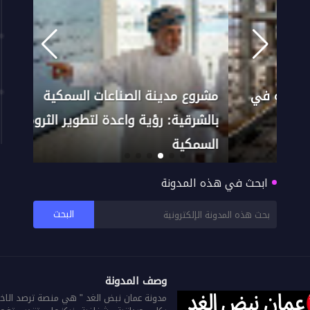
ي
مشروع مدينة الصناعات السمكية
بالشرقية: رؤية واعدة لتطوير الثروة
محمي
السمكية
البي
ابحث في هذه المدونة
وصف المدونة
مدونة عمان نبض الغد " هي منصة ترصد الاخ