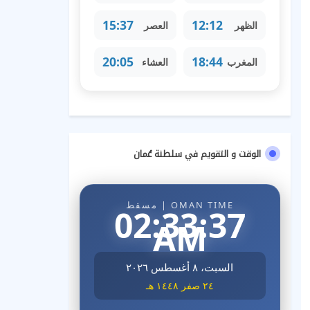
15:37
12:12
الظهر
العصر
20:05
18:44
المغرب
العشاء
الوقت و التقويم في سلطنة عُمان
OMAN TIME | مسقط
02:33:38
AM
السبت، ٨ أغسطس ٢٠٢٦
٢٤ صفر ١٤٤٨ هـ