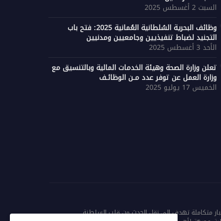
السبت 2 أغسطس 2025
وظائف البحرية السُلطانية العُمانية 2025: فتح باب
التجنيد لضباط تنفيذيين وجامعيين ومدنيين
الأحد 3 أغسطس 2025
فتح باب التقديم 
تعلن وزارة الصحة وهيئة الخدمات المالية وبالتنسيق مع
وزارة العمل عن توفر عدد مـن الوظائـف
ة خرفوت في ظفار: أسرار الجوهرة
بالتبادل في تعلي
الخميس 17 يوليو 2025
ئية البكر بين رخيوت وضلكوت
2026/2027
بار متكاملة تهدف إلى نقل الحدث من قلب السلطنة