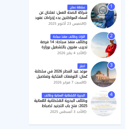
كام
للعام
الحصول
8)
الغليلة)
ابط
2026/2027
على
سلطنة عمان
التصاريح
شراكة الصحة العمل: تعلنان عن
أسماء المواطنين بدء إجراءات عقود
فني ب "تعقيم"
الخميس 23 أكتوبر 2025
التراث وظائف منقذ سباحة
وظائف منقذ سباحة: 14 فرصة
تدريب مقرون بالتشغيل بوزارة
التراث والسياحة
الأحد 4 يناير 2026
اخبار
موعد عيد الفطر 2026 في سلطنة
عُمان: التوقعات الفلكية وتفاصيل
الإجازة الرسمية
السبت 7 فبراير 2026
البحرية السُلطانية العمانية وظائف
وظائف البحرية السُلطانية العُمانية
2025: فتح باب التجنيد لضباط
تنفيذيين وجامعيين ومدنيين
الأحد 3 أغسطس 2025