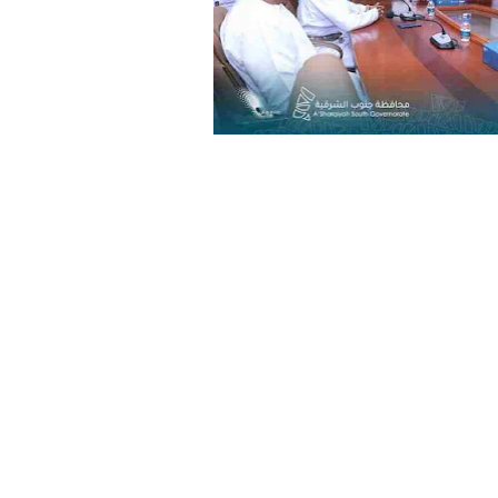
بالفيديو
شر
اراء زوار
احتس
خريف
مكاف
صلالة
نها
2026
الخد
محافظة
في
ظفار
قان
الع
العما
أه