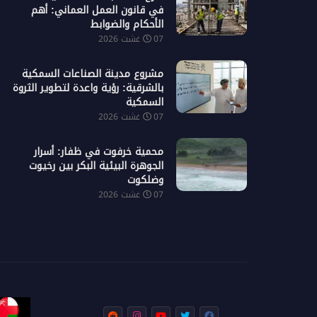
في قانون العمل العماني: أهم
الأحكام والضوابط
07 غشت 2026
مشروع مدينة الصناعات السمكية
بالشرقية: رؤية واعدة لتطوير الثروة
شرح احتساب مكافأة نهاية الخدمة ف
السمكية
07 غشت 2026
بالفيديو اراء زوار خريف صلالة 2026
قانون العمل العماني: أهم الأحكام
والضوابط
محمية خرفوت في ظفار: أسرار
الجوهرة البيئية البكر بين رخيوت
وضلكوت
07 غشت 2026