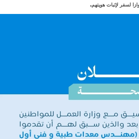
زا لسفر لإثبات هويتهم.