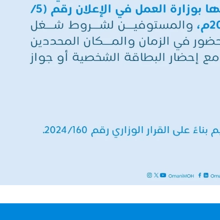
محمية
فتح 
خرفوت
التق
في
لنق
ظفار:
والن
أسرار
الدا
الجوهرة
بالتب
البيئية
في
البكر بين
تعلي
رخيوت
جنو
وضلكوت
الشر