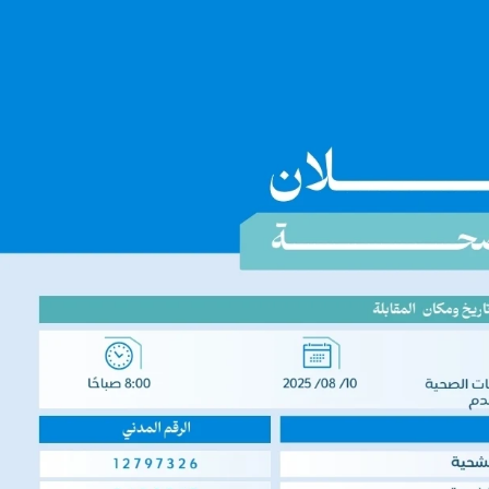
للع
/2027