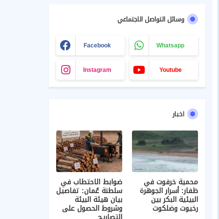
وسائل التواصل الاجتماعي
Facebook
Whatsapp
Instagram
Youtube
اخبار
محمية خرفوت في
ضوابط الاحتطاب في
ظفار: أسرار الجوهرة
سلطنة عُمان: تفاصيل
البيئية البكر بين
بيان هيئة البيئة
رخيوت وضلكوت
وشروط الحصول على
التصاريح