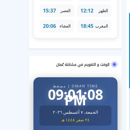
15:37
12:12
الظهر
العصر
20:06
18:45
المغرب
العشاء
الوقت و التقويم في سلطنة عُمان
OMAN TIME | مسقط
09:01:09
PM
الجمعة، ٧ أغسطس ٢٠٢٦
٢٤ صفر ١٤٤٨ هـ