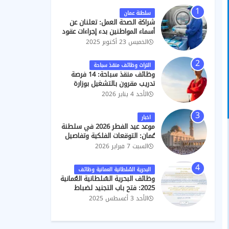
ام
الحصول
8)
الغليلة)
(2026/202
.
2026
على
7)
سلطنة عمان
التصاريح
شراكة الصحة العمل: تعلنان عن
أسماء المواطنين بدء إجراءات عقود
فني ب "تعقيم"
الخميس 23 أكتوبر 2025
التراث وظائف منقذ سباحة
وظائف منقذ سباحة: 14 فرصة
تدريب مقرون بالتشغيل بوزارة
التراث والسياحة
الأحد 4 يناير 2026
اخبار
موعد عيد الفطر 2026 في سلطنة
عُمان: التوقعات الفلكية وتفاصيل
الإجازة الرسمية
السبت 7 فبراير 2026
البحرية السُلطانية العمانية وظائف
وظائف البحرية السُلطانية العُمانية
2025: فتح باب التجنيد لضباط
تنفيذيين وجامعيين ومدنيين
الأحد 3 أغسطس 2025