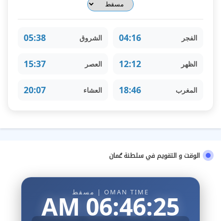
05:38
04:16
الفجر
الشروق
15:37
12:12
الظهر
العصر
20:07
18:46
المغرب
العشاء
الوقت و التقويم في سلطنة عُمان
OMAN TIME | مسقط
06:46:26 AM