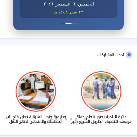
الخميس، ٦ أغسطس ٢٠٢٦
٢٣ صفر ١٤٤٨ هـ
احدث المشاركات
دائرة البلدية بصور تنظم حملة
تعليمية جنوب الشرقية تعلن فتح باب
موسعة لتنظيف الطريق السريع (البر
التظلمات والالتماس لنتائج النقل
- الغليلة)
والندب (2026/2027)