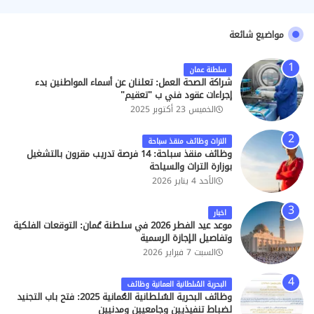
مواضيع شائعة
سلطنة عمان
شراكة الصحة العمل: تعلنان عن أسماء المواطنين بدء
إجراءات عقود فني ب "تعقيم"
الخميس 23 أكتوبر 2025
التراث وظائف منقذ سباحة
وظائف منقذ سباحة: 14 فرصة تدريب مقرون بالتشغيل
بوزارة التراث والسياحة
الأحد 4 يناير 2026
اخبار
موعد عيد الفطر 2026 في سلطنة عُمان: التوقعات الفلكية
وتفاصيل الإجازة الرسمية
السبت 7 فبراير 2026
البحرية السُلطانية العمانية وظائف
وظائف البحرية السُلطانية العُمانية 2025: فتح باب التجنيد
لضباط تنفيذيين وجامعيين ومدنيين