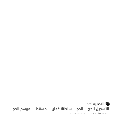
التصنيفات:
التسجيل للحج
الحج
سلطنة عُمان
مسقط
موسم الحج