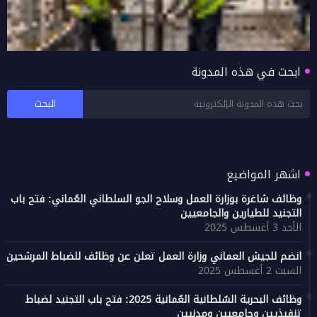
ابحث في هذه المدونة
شرح احتساب مكافأة نهاية الخدمة في قانون
العمل العماني: أهم الأحكام والضوابط
اشهر المواضيع
وظائف شاغرة بوزارة العمل وسلاح الجو السلطاني العُماني: فتح باب
التجنيد للطيارين والجامعيين
الأحد 3 أغسطس 2025
انضم للجيش العماني وزارة العمل تعلن عن وظائف للضباط المرشحين
السبت 2 أغسطس 2025
وظائف البحرية السُلطانية العُمانية 2025: فتح باب التجنيد لضباط
تنفيذيين وجامعيين ومدنيين