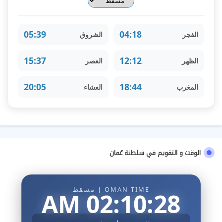
05:39
04:18
الفجر
الشروق
15:37
12:12
الظهر
العصر
20:05
18:44
المغرب
العشاء
الوقت و التقويم في سلطنة عُمان
OMAN TIME | مسقط
02:10:29 AM