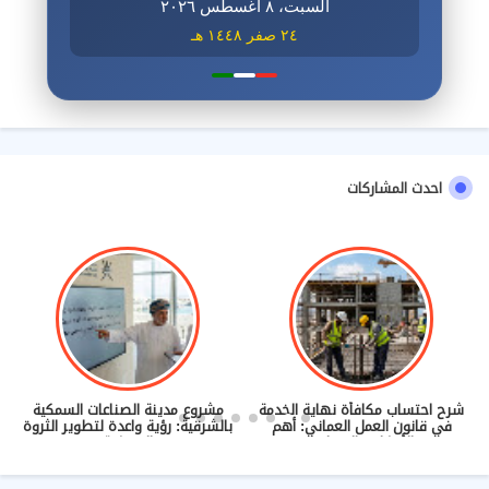
السبت، ٨ أغسطس ٢٠٢٦
٢٤ صفر ١٤٤٨ هـ
احدث المشاركات
شرح احتساب مكافأة نهاية الخدمة
مشروع مدينة الصناعات السمكية
في قانون العمل العماني: أهم
بالشرقية: رؤية واعدة لتطوير الثروة
الأحكام والضوابط
السمكية