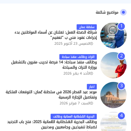
مواضيع شائعة
سلطنة عمان
شراكة الصحة العمل: تعلنان عن أسماء المواطنين بدء
إجراءات عقود فني ب "تعقيم"
الخميس 23 أكتوبر 2025
التراث وظائف منقذ سباحة
وظائف منقذ سباحة: 14 فرصة تدريب مقرون بالتشغيل
بوزارة التراث والسياحة
الأحد 4 يناير 2026
اخبار
موعد عيد الفطر 2026 في سلطنة عُمان: التوقعات الفلكية
وتفاصيل الإجازة الرسمية
السبت 7 فبراير 2026
البحرية السُلطانية العمانية وظائف
وظائف البحرية السُلطانية العُمانية 2025: فتح باب التجنيد
لضباط تنفيذيين وجامعيين ومدنيين