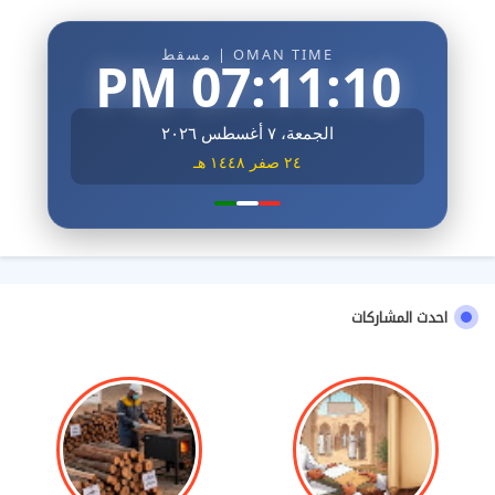
OMAN TIME | مسقط
07:11:12 PM
الجمعة، ٧ أغسطس ٢٠٢٦
٢٤ صفر ١٤٤٨ هـ
احدث المشاركات