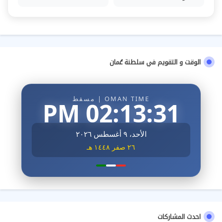
الوقت و التقويم في سلطنة عُمان
OMAN TIME | مسقط
02:13:33 PM
الأحد، ٩ أغسطس ٢٠٢٦
٢٦ صفر ١٤٤٨ هـ
احدث المشاركات