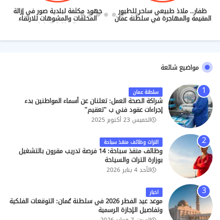
ظفار.. ملاذ طبيعي ساحر للطيور
جهود مكثفة لبلدية صور في إزالة
المقيمة والمهاجرة في سلطنة عمان
المخلفات والمشوهات للارتقاء
بالنظافة العامة
مواضيع شائعة
سلطنة عمان
شراكة الصحة العمل: تعلنان عن أسماء المواطنين بدء
إجراءات عقود فني ب "تعقيم"
الخميس 23 أكتوبر 2025
التراث وظائف منقذ سباحة
وظائف منقذ سباحة: 14 فرصة تدريب مقرون بالتشغيل
بوزارة التراث والسياحة
الأحد 4 يناير 2026
اخبار
موعد عيد الفطر 2026 في سلطنة عُمان: التوقعات الفلكية
وتفاصيل الإجازة الرسمية
السبت 7 فبراير 2026