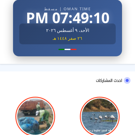
OMAN TIME | مسقط
07:49:12 PM
الأحد، ٩ أغسطس ٢٠٢٦
٢٦ صفر ١٤٤٨ هـ
احدث المشاركات