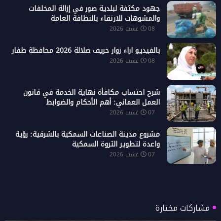
جهود مكثفة لبلدية صور في إزالة المخلفات
والمشوهات للارتقاء بالنظافة العامة
08 غشت 2026
بالفيديو اراء زوار خريف صلالة 2026 محافظة ظفار
08 غشت 2026
شرح احتساب مكافأة نهاية الخدمة في قانون
العمل العماني: أهم الأحكام والضوابط
07 غشت 2026
مشروع مدينة الصناعات السمكية بالشرقية: رؤية
واعدة لتطوير الثروة السمكية
07 غشت 2026
مشاركات مختارة