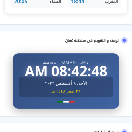
20:05
18:44
المغرب
العشاء
الوقت و التقويم في سلطنة عُمان
OMAN TIME | مسقط
08:42:50 AM
الأحد، ٩ أغسطس ٢٠٢٦
٢٦ صفر ١٤٤٨ هـ