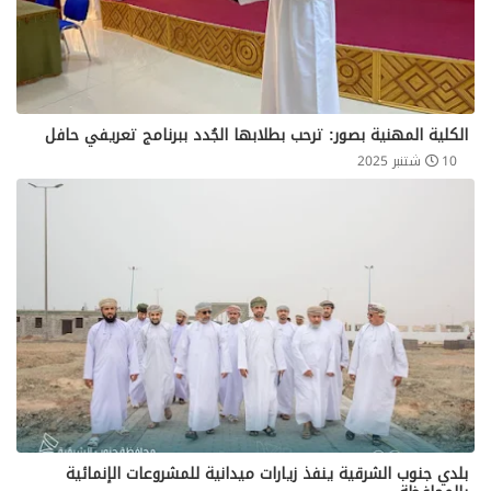
​الكلية المهنية بصور: ترحب بطلابها الجُدد ببرنامج تعريفي حافل
10 شتنبر 2025
بلدي جنوب الشرقية ينفذ زيارات ميدانية للمشروعات الإنمائية