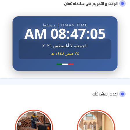
الوقت و التقويم في سلطنة عُمان
OMAN TIME | مسقط
08:47:06 AM
الجمعة، ٧ أغسطس ٢٠٢٦
٢٤ صفر ١٤٤٨ هـ
احدث المشاركات