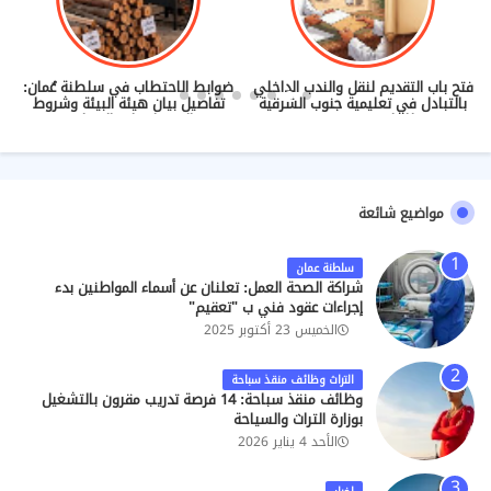
فتح باب التقديم لنقل والندب الداخلي
ضوابط الاحتطاب في سلطنة عُمان:
بالتبادل في تعليمية جنوب الشرقية
تفاصيل بيان هيئة البيئة وشروط
للعام 2026/2027
الحصول على التصاريح
مواضيع شائعة
سلطنة عمان
شراكة الصحة العمل: تعلنان عن أسماء المواطنين بدء
إجراءات عقود فني ب "تعقيم"
الخميس 23 أكتوبر 2025
التراث وظائف منقذ سباحة
وظائف منقذ سباحة: 14 فرصة تدريب مقرون بالتشغيل
بوزارة التراث والسياحة
الأحد 4 يناير 2026