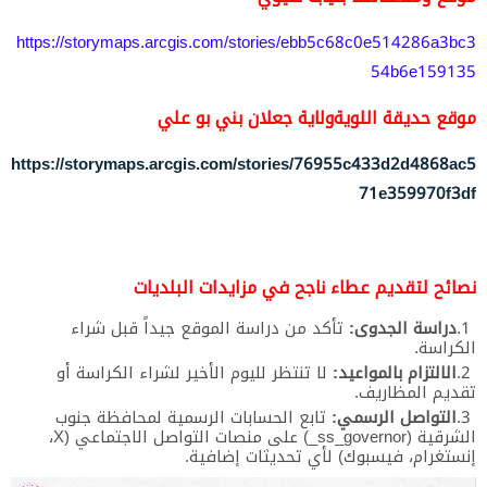
https://storymaps.arcgis.com/stories/ebb5c68c0e514286a3bc3
54b6e159135
موقع حديقة اللويةولاية جعلان بني بو علي
https://storymaps.arcgis.com/stories/76955c433d2d4868ac5
71e359970f3df
نصائح لتقديم عطاء ناجح في مزايدات البلديات
دراسة الجدوى:
تأكد من دراسة الموقع جيداً قبل شراء
الكراسة.
الالتزام بالمواعيد:
لا تنتظر لليوم الأخير لشراء الكراسة أو
تقديم المظاريف.
التواصل الرسمي:
تابع الحسابات الرسمية لمحافظة جنوب
الشرقية (ss_governor_) على منصات التواصل الاجتماعي (X،
إنستغرام، فيسبوك) لأي تحديثات إضافية.