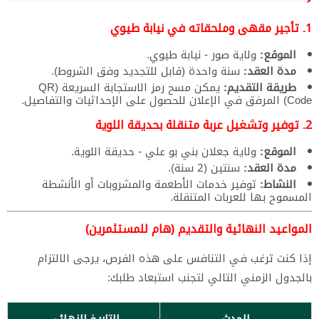
1. تأجير مقهى وملحقاته في نيابة طيوي
الموقع:
ولاية صور - نيابة طيوي.
مدة العقد:
سنة واحدة (قابل للتجديد وفق الشروط).
طريقة التقديم:
يمكن مسح رمز الاستجابة السريعة (QR
Code) المرفق في الإعلان للحصول على الإحداثيات والتفاصيل.
2. توفير وتشغيل عربة متنقلة بحديقة اللوية
الموقع:
ولاية جعلان بني بو علي - حديقة اللوية.
مدة العقد:
سنتين (2 سنة).
النشاط:
توفير خدمات الأطعمة والمشروبات أو الأنشطة
المسموح بها للعربات المتنقلة.
المواعيد النهائية والتقديم (هام للمستثمرين)
إذا كنت ترغب في التنافس على هذه الفرص، يرجى الالتزام
بالجدول الزمني التالي لتجنب استبعاد طلبك:
الحدث
التاريخ النهائي