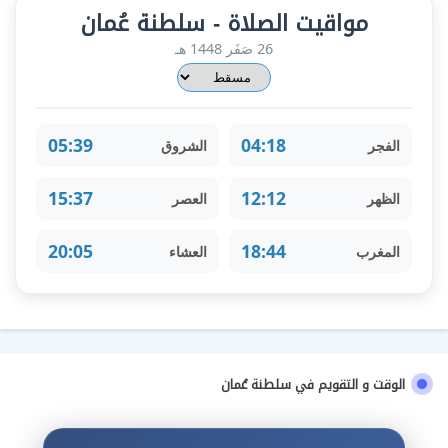
مواقيت الصلاة - سلطنة عُمان
26 صَفَر 1448 هـ
05:39
04:18
الفجر
الشروق
15:37
12:12
الظهر
العصر
20:05
18:44
المغرب
العشاء
الوقت و التقويم في سلطنة عُمان