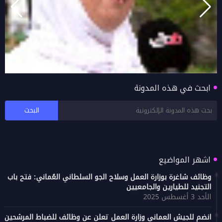
ابحث في هذه المدونة
بالفيديو اراء زوار خريف صلالة 2026 محافظة ظفار
اشهر المواضيع
وظائف شاغرة بوزارة العمل وسلاح الجو السلطاني العُماني: فتح باب
التجنيد للطيارين والجامعيين
الأحد 3 أغسطس 2025
انضم للجيش العماني وزارة العمل تعلن عن وظائف للضباط المرشحين