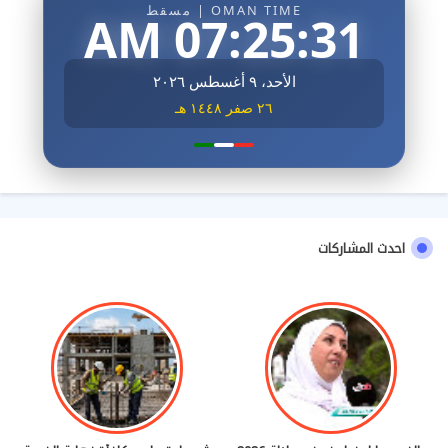
OMAN TIME | مسقط
07:25:33 AM
الأحد، ٩ أغسطس ٢٠٢٦
٢٦ صفر ١٤٤٨ هـ
احدث المشاركات