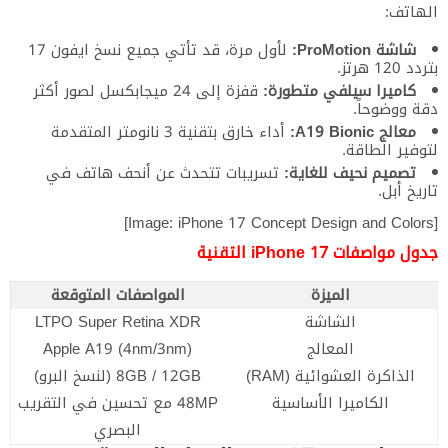
الهاتف:
شاشة ProMotion:
لأول مرة، قد تأتي جميع نسخ ايفون 17
بتردد 120 هرتز.
كاميرا سيلفي متطورة:
قفزة إلى 24 ميجابكسل لصور أكثر
دقة ووضوحاً.
معالج A19 Bionic:
أداء خارق بتقنية 3 نانومتر المتقدمة
لتوفير الطاقة.
تصميم نحيف للغاية:
تسريبات تتحدث عن أنحف هاتف في
تاريخ أبل.
[Image: iPhone 17 Concept Design and Colors]
جدول مواصفات iPhone 17 التقنية
الميزة
المواصفات المتوقعة
الشاشة
LTPO Super Retina XDR
المعالج
Apple A19 (4nm/3nm)
الذاكرة العشوائية (RAM)
8GB / 12GB (لنسخ البرو)
الكاميرا الأساسية
48MP مع تحسين في التقريب
البصري