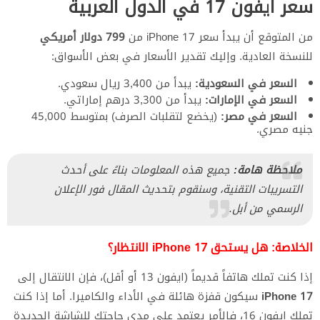
سعر ايفون 17 في الدول العربية
من المتوقع أن يبدأ سعر iPhone 17 من
799 دولار أمريكي
للنسخة العادية. وإليك تقدير الأسعار في بعض الأسواق:
السعر في السعودية:
يبدأ من 3,400 ريال سعودي.
السعر في الإمارات:
يبدأ من 3,300 درهم إماراتي.
السعر في مصر:
(يخضع لتقلبات الصرف) بمتوسط 45,000
جنيه مصري.
ملاحظة هامة:
جميع هذه المعلومات بناءً على أحدث
التسريبات التقنية، وسنقوم بتحديث المقال فور الإعلان
الرسمي من أبل.
الخلاصة: هل يستحق iPhone 17 الانتظار؟
إذا كنت تملك هاتفاً قديماً (ايفون 13 أو أقل)، فإن الانتقال إلى
iPhone 17
سيكون قفزة هائلة في الأداء والكاميرا. أما إذا كنت
تملك ايفون 16، فالأمر يعتمد على مدى حاجتك للشاشة الجديدة