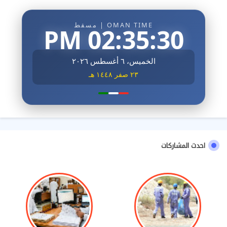
OMAN TIME | مسقط
02:35:31 PM
الخميس، ٦ أغسطس ٢٠٢٦
٢٣ صفر ١٤٤٨ هـ
احدث المشاركات