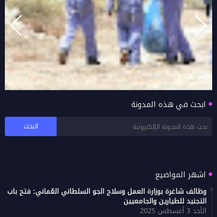
ابحث في هذه المدونة
دائرة البلدية بصور تنظم حملة موسعة لتنظيف
الطريق السريع (البر - الغليلة)
اشهر المواضيع
وظائف شاغرة بوزارة العمل وسلاح الجو السلطاني العُماني: فتح باب
التجنيد للطيارين والجامعيين
الأحد 3 أغسطس 2025