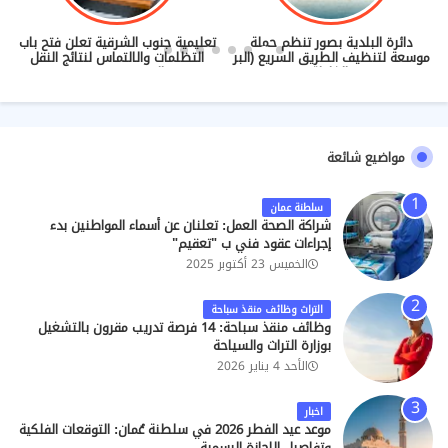
دائرة البلدية بصور تنظم حملة
تعليمية جنوب الشرقية تعلن فتح باب
موسعة لتنظيف الطريق السريع (البر
التظلمات والالتماس لنتائج النقل
- الغليلة)
والندب (2026/2027)
مواضيع شائعة
سلطنة عمان
شراكة الصحة العمل: تعلنان عن أسماء المواطنين بدء
إجراءات عقود فني ب "تعقيم"
الخميس 23 أكتوبر 2025
التراث وظائف منقذ سباحة
وظائف منقذ سباحة: 14 فرصة تدريب مقرون بالتشغيل
بوزارة التراث والسياحة
الأحد 4 يناير 2026
اخبار
موعد عيد الفطر 2026 في سلطنة عُمان: التوقعات الفلكية
وتفاصيل الإجازة الرسمية