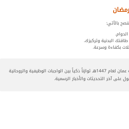
رمضان
صح بالآتي:
لدوام.
طاقتك البدنية وتركيزك.
لات بكفاءة وسرعة.
يعكس تنظيم ساعات العمل في سلطنة عمان لعام 1447هـ توازناً ذكياً بين الواجبات الوظيفية والروحانية
ول على آخر التحديثات والأخبار الرسمية.