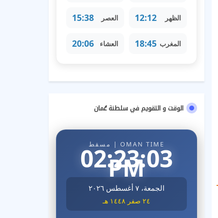
15:38
12:12
الظهر
العصر
20:06
18:45
المغرب
العشاء
الوقت و التقويم في سلطنة عُمان
OMAN TIME | مسقط
02:23:04
PM
الجمعة، ٧ أغسطس ٢٠٢٦
٢٤ صفر ١٤٤٨ هـ