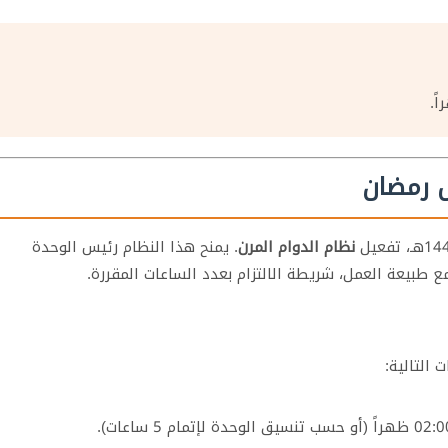
ل رمضان
نظام الدوام المرن
. يمنح هذا النظام رئيس الوحدة
ع طبيعة العمل، شريطة الالتزام بعدد الساعات المقررة.
محم
خرف
في
ظفا
 التالية:
أسر
الجو
البي
البكر
رخي
وضلك