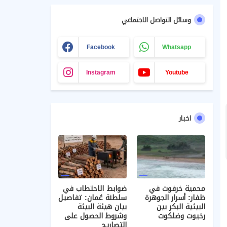
وسائل التواصل الاجتماعي
Facebook
Whatsapp
Instagram
Youtube
اخبار
محمية خرفوت في
ضوابط الاحتطاب في
ظفار: أسرار الجوهرة
سلطنة عُمان: تفاصيل
البيئية البكر بين
بيان هيئة البيئة
رخيوت وضلكوت
وشروط الحصول على
التصاريح