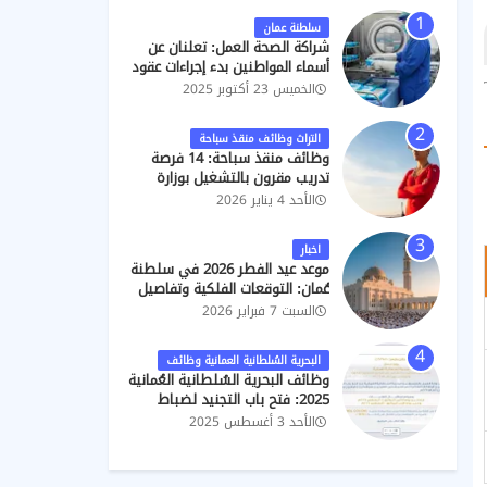
للعام
الحصول
8)
الغليلة)
(2026/202
.
2026/2027
على
7)
سلطنة عمان
التصاريح
شراكة الصحة العمل: تعلنان عن
أسماء المواطنين بدء إجراءات عقود
فني ب "تعقيم"
الخميس 23 أكتوبر 2025
التراث وظائف منقذ سباحة
وظائف منقذ سباحة: 14 فرصة
تدريب مقرون بالتشغيل بوزارة
التراث والسياحة
الأحد 4 يناير 2026
اخبار
موعد عيد الفطر 2026 في سلطنة
عُمان: التوقعات الفلكية وتفاصيل
الإجازة الرسمية
السبت 7 فبراير 2026
البحرية السُلطانية العمانية وظائف
وظائف البحرية السُلطانية العُمانية
2025: فتح باب التجنيد لضباط
تنفيذيين وجامعيين ومدنيين
الأحد 3 أغسطس 2025