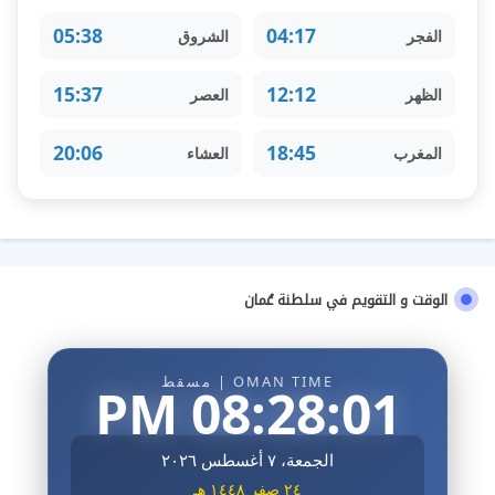
05:38
04:17
الفجر
الشروق
15:37
12:12
الظهر
العصر
20:06
18:45
المغرب
العشاء
الوقت و التقويم في سلطنة عُمان
OMAN TIME | مسقط
08:28:02 PM
الجمعة، ٧ أغسطس ٢٠٢٦
٢٤ صفر ١٤٤٨ هـ