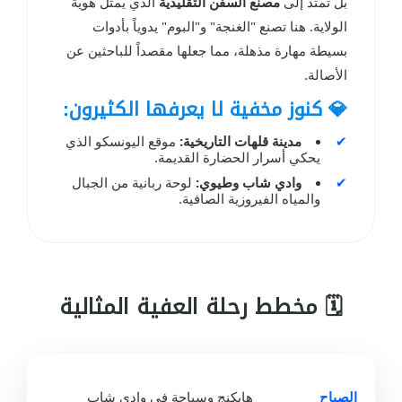
بل تمتد إلى
مصنع السفن التقليدية
الذي يمثل هوية
الولاية. هنا تصنع "الغنجة" و"البوم" يدوياً بأدوات
بسيطة مهارة مذهلة، مما جعلها مقصداً للباحثين عن
الأصالة.
💎 كنوز مخفية لا يعرفها الكثيرون:
✔
مدينة قلهات التاريخية:
موقع اليونسكو الذي
يحكي أسرار الحضارة القديمة.
✔
وادي شاب وطيوي:
لوحة ربانية من الجبال
والمياه الفيروزية الصافية.
🗓️ مخطط رحلة العفية المثالية
الصباح
هايكنج وسباحة في وادي شاب