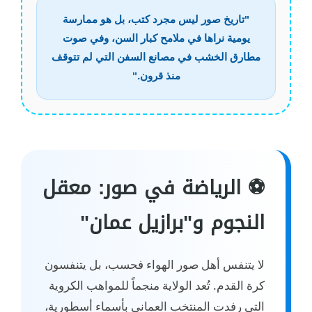
"تاريخ صور ليس مجرد كتب، بل هو ممارسة
يومية نراها في ملامح كبار السن، وفي صوت
مطارق الخشب في مصانع السفن التي لم تتوقف
منذ قرون."
⚽ الرياضة في صور: معقل
النجوم و"برازيل عمان"
لا يتنفس أهل صور الهواء فحسب، بل يتنفسون
كرة القدم. تُعد الولاية منجماً للمواهب الكروية
التي رفدت المنتخب العماني بأسماء أسطورية،