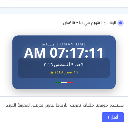
الوقت و التقويم في سلطنة عُمان
OMAN TIME | مسقط
07:17:12 AM
الأحد، ٩ أغسطس ٢٠٢٦
٢٦ صفر ١٤٤٨ هـ
يستخدم موقعنا ملفات تعريف الارتباط لتعزيز تجربتك.
لمعرفة المزيد
احدث المشاركات
أقبل !