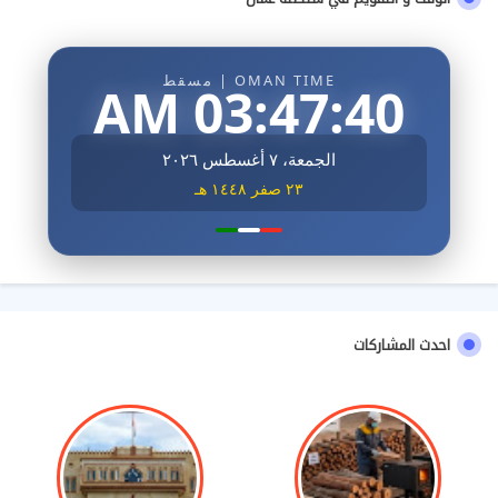
OMAN TIME | مسقط
03:47:41 AM
الجمعة، ٧ أغسطس ٢٠٢٦
٢٣ صفر ١٤٤٨ هـ
احدث المشاركات