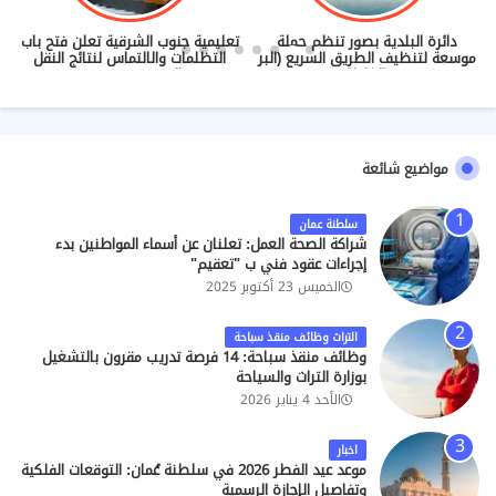
دائرة البلدية بصور تنظم حملة
تعليمية جنوب الشرقية تعلن فتح باب
موسعة لتنظيف الطريق السريع (البر
التظلمات والالتماس لنتائج النقل
- الغليلة)
والندب (2026/2027)
مواضيع شائعة
سلطنة عمان
شراكة الصحة العمل: تعلنان عن أسماء المواطنين بدء
إجراءات عقود فني ب "تعقيم"
الخميس 23 أكتوبر 2025
التراث وظائف منقذ سباحة
وظائف منقذ سباحة: 14 فرصة تدريب مقرون بالتشغيل
بوزارة التراث والسياحة
الأحد 4 يناير 2026
اخبار
موعد عيد الفطر 2026 في سلطنة عُمان: التوقعات الفلكية
وتفاصيل الإجازة الرسمية