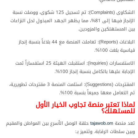
​الشكاوى (Complaints): تم تسجيل 125 شكوى، ووصلت نسبة
الإنجاز فيها إلى 81%، مما يظهر الجهد المبذول لحل النزاعات
بين المستهلكين والمزودين.
​البلاغات (Reports): تعاملت المنصة مع 44 بلاغاً بنسبة إنجاز
قياسية بلغت 100%.
​الاستفسارات (Inquiries): استقبلت الهيئة 25 استفساراً تمت
الإجابة عليها بالكامل بنسبة إنجاز 100%.
​المقترحات (Suggestions): استلمت المنصة 3 مقترحات تطويرية،
تم التعامل معها جميعاً بنسبة 100%.
​لماذا تعتبر منصة تجاوب الخيار الأول
للمستهلك؟
​تعد منصة
tajawob.om
حلقة الوصل الأسرع بين المواطن والمقيم
وبين سلطات الرقابة. وتتميز بـ: