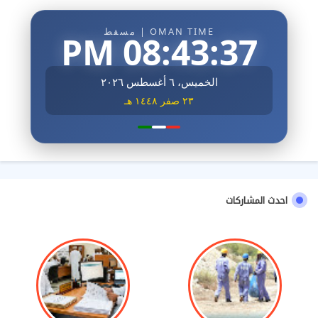
OMAN TIME | مسقط
08:43:39 PM
الخميس، ٦ أغسطس ٢٠٢٦
٢٣ صفر ١٤٤٨ هـ
احدث المشاركات