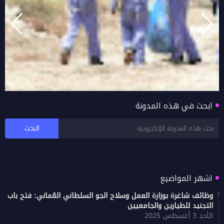
ابحث في هذه المدونة
دائرة البلدية بصور تنظم حملة موسعة لتنظيف
الطريق السريع (البر - الغليلة)
اشهر المواضيع
وظائف شاغرة بوزارة العمل وسلاح الجو السلطاني العُماني: فتح باب
التجنيد للطيارين والجامعيين
الأحد 3 أغسطس 2025