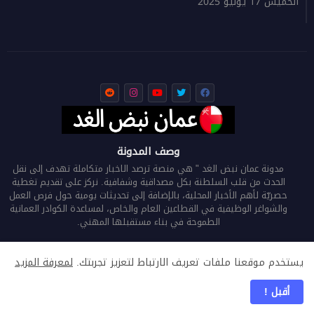
الخميس 17 يوليو 2025
وصف المدونة
مدونة عمان نبض الغد " هي منصة ترصد الاخبار متكاملة تهدف إلى نقل
الحدث من قلب السلطنة بكل مصداقية وشفافية. نركز على تقديم تغطية
حصريّة لأهم الأخبار المحلية، بالإضافة إلى تحديثات يومية حول فرص العمل
والشواغر الوظيفية في القطاعين العام والخاص، لمساعدة الكوادر العمانية
الطموحة في بناء مستقبلها المهني.
يستخدم موقعنا ملفات تعريف الارتباط لتعزيز تجربتك.
لمعرفة المزيد
الرئيسية
من نحن
اتصل بنا
سياسة الخصوصية
أقبل !
جميع الحقوق محفوظة لـ
عمان نبض الغد