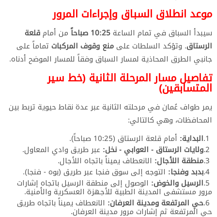
موعد انطلاق السباق وإجراءات المرور
​سيبدأ السباق في تمام الساعة
10:25 صباحاً
من أمام
قلعة
الرستاق
. وتؤكد السلطات على
منع وقوف المركبات
تماماً على
جانبي الطرق المحاذية لمسار السباق وفقاً للمسار الموضح أدناه.
تفاصيل مسار المرحلة الثانية (خط سير
المتسابقين)
​يمر طواف عُمان في مرحلته الثانية عبر عدة نقاط حيوية تربط بين
المحافظات، وهي كالتالي:
البداية:
أمام قلعة الرستاق (10:25 صباحاً).
ولايات الرستاق - العوابي - نخل:
عبر طريق وادي المعاول.
منطقة اللأجال:
الانعطاف يميناً باتجاه اللأجال.
بدبد وفنجا:
التوجه إلى سوق فنجا عبر طريق (بوه - فنجا).
الرسيل والخوض:
الوصول إلى منطقة الرسيل باتجاه إشارات
مرور مستشفى المدينة الطبية للأجهزة العسكرية والأمنية.
حي المرتفعة ومدينة العرفان:
الانعطاف يميناً باتجاه طريق
حي المرتفعة ثم إشارات مرور مدينة العرفان.