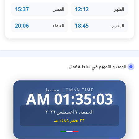
15:37
12:12
الظهر
العصر
20:06
18:45
المغرب
العشاء
الوقت و التقويم في سلطنة عُمان
OMAN TIME | مسقط
01:35:04 AM
الجمعة، ٧ أغسطس ٢٠٢٦
٢٣ صفر ١٤٤٨ هـ