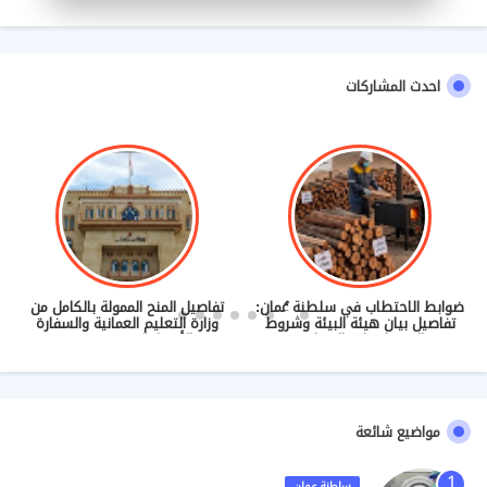
احدث المشاركات
ضوابط الاحتطاب في سلطنة عُمان:
تفاصيل المنح الممولة بالكامل من
تفاصيل بيان هيئة البيئة وشروط
وزارة التعليم العمانية والسفارة
م
الحصول على التصاريح
الأمريكية (2027/2028)
مواضيع شائعة
سلطنة عمان