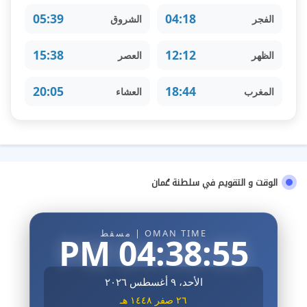
05:39
04:18
الفجر
الشروق
15:38
12:12
الظهر
العصر
20:05
18:44
المغرب
العشاء
الوقت و التقويم في سلطنة عُمان
OMAN TIME | مسقط
04:38:56 PM
الأحد، ٩ أغسطس ٢٠٢٦
٢٦ صفر ١٤٤٨ هـ