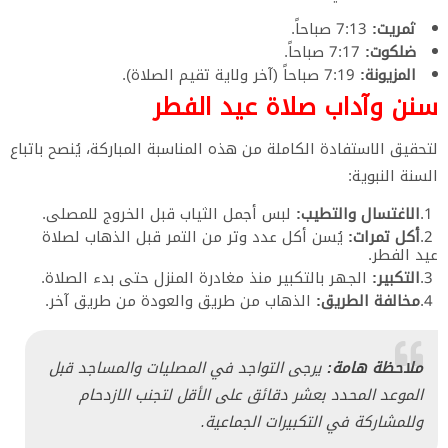
ثمريت:
7:13 صباحاً.
ضلكوت:
7:17 صباحاً.
المزيونة:
7:19 صباحاً (آخر ولاية تقيم الصلاة).
​سنن وآداب صلاة عيد الفطر
​لتحقيق الاستفادة الكاملة من هذه المناسبة المباركة، يُنصح باتباع
السنة النبوية:
الاغتسال والتطيب:
لبس أجمل الثياب قبل الخروج للمصلى.
أكل تمرات:
يُسن أكل عدد وتر من التمر قبل الذهاب لصلاة
عيد الفطر.
التكبير:
الجهر بالتكبير منذ مغادرة المنزل حتى بدء الصلاة.
مخالفة الطريق:
الذهاب من طريق والعودة من طريق آخر.
ملاحظة هامة:
يرجى التواجد في المصليات والمساجد قبل
الموعد المحدد بعشر دقائق على الأقل لتجنب الازدحام
وللمشاركة في التكبيرات الجماعية.