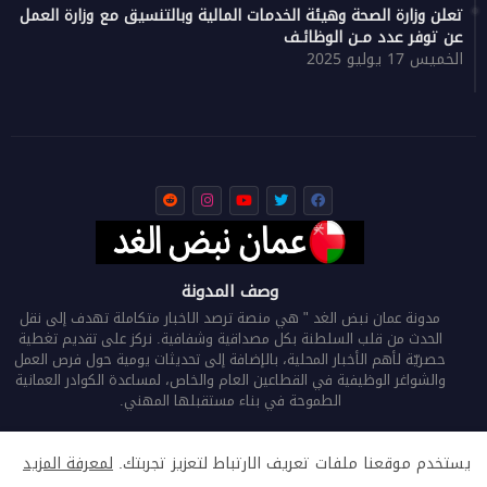
تعلن وزارة الصحة وهيئة الخدمات المالية وبالتنسيق مع وزارة العمل
عن توفر عدد مـن الوظائـف
الخميس 17 يوليو 2025
وصف المدونة
مدونة عمان نبض الغد " هي منصة ترصد الاخبار متكاملة تهدف إلى نقل
الحدث من قلب السلطنة بكل مصداقية وشفافية. نركز على تقديم تغطية
حصريّة لأهم الأخبار المحلية، بالإضافة إلى تحديثات يومية حول فرص العمل
والشواغر الوظيفية في القطاعين العام والخاص، لمساعدة الكوادر العمانية
الطموحة في بناء مستقبلها المهني.
يستخدم موقعنا ملفات تعريف الارتباط لتعزيز تجربتك.
لمعرفة المزيد
الرئيسية
من نحن
اتصل بنا
سياسة الخصوصية