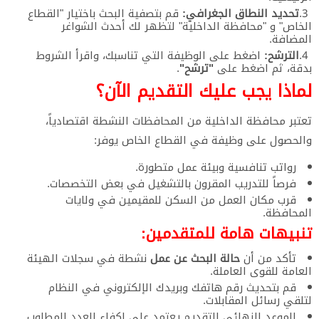
تحديد النطاق الجغرافي:
قم بتصفية البحث باختيار "القطاع
الخاص" و "محافظة الداخلية" لتظهر لك أحدث الشواغر
المضافة.
الترشح:
اضغط على الوظيفة التي تناسبك، واقرأ الشروط
بدقة، ثم اضغط على
"ترشح"
.
لماذا يجب عليك التقديم الآن؟
​تعتبر محافظة الداخلية من المحافظات النشطة اقتصادياً،
والحصول على وظيفة في القطاع الخاص يوفر:
​رواتب تنافسية وبيئة عمل متطورة.
​فرصاً للتدريب المقرون بالتشغيل في بعض التخصصات.
​قرب مكان العمل من السكن للمقيمين في ولايات
المحافظة.
تنبيهات هامة للمتقدمين:
​تأكد من أن
حالة البحث عن عمل
نشطة في سجلات الهيئة
العامة للقوى العاملة.
​قم بتحديث رقم هاتفك وبريدك الإلكتروني في النظام
لتلقي رسائل المقابلات.
​الموعد النهائي للتقديم يعتمد على اكفاء العدد المطلوب