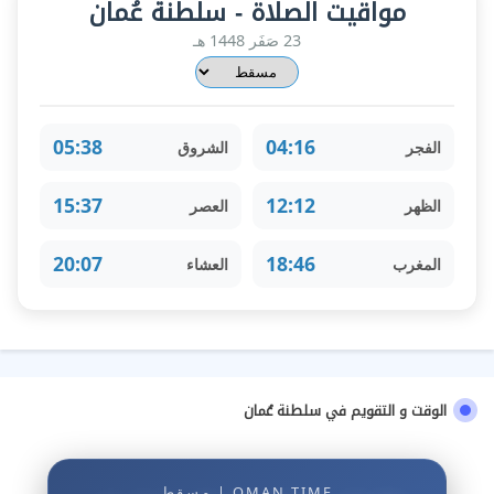
مواقيت الصلاة - سلطنة عُمان
23 صَفَر 1448 هـ
05:38
04:16
الفجر
الشروق
15:37
12:12
الظهر
العصر
20:07
18:46
المغرب
العشاء
الوقت و التقويم في سلطنة عُمان
OMAN TIME | مسقط