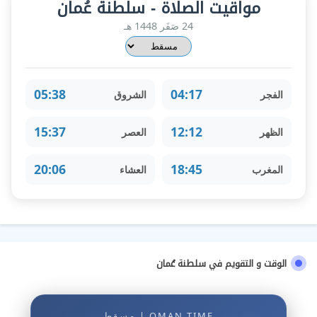
مواقيت الصلاة - سلطنة عُمان
24 صَفَر 1448 هـ
05:38
04:17
الفجر
الشروق
15:37
12:12
الظهر
العصر
20:06
18:45
المغرب
العشاء
الوقت و التقويم في سلطنة عُمان
OMAN TIME | مسقط