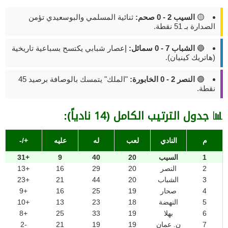
🟡
السيب 2 - 0 صحم:
ثنائية المسلمي والبوسعيدي تؤمن
الصدارة بـ 51 نقطة.
🔵
الشباب 7 - 0 سمائل:
إعصار شبابي يكتسح بسباعية تاريخية
(هاتريك كينيان).
🟣
النصر 2 - 0 الخابورة:
"الملك" يتمسك بالوصافة برصيد 45
نقطة.
📊 جدول الترتيب الكامل (14 نادياً):
م
النادي
لعب
له
عليه
+/-
1
السيب
20
40
9
+31
2
النصر
20
29
16
+13
3
الشباب
20
44
21
+23
4
صحار
19
25
16
+9
5
النهضة
18
23
13
+10
6
بهلا
19
33
25
+8
7
ن. عمان
19
19
21
-2