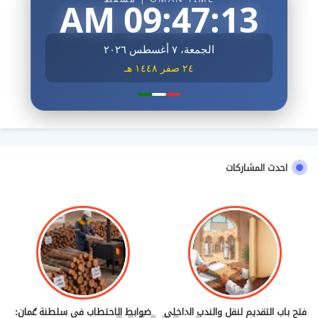
09:47:14 AM
الجمعة، ٧ أغسطس ٢٠٢٦
٢٤ صفر ١٤٤٨ هـ
احدث المشاركات
فتح باب التقديم لنقل والندب الداخلي
ضوابط الاحتطاب في سلطنة عُمان: