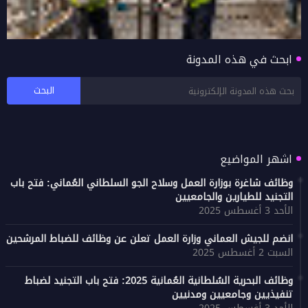
ابحث في هذه المدونة
شرح احتساب مكافأة نهاية الخدمة في قانون
العمل العماني: أهم الأحكام والضوابط
اشهر المواضيع
وظائف شاغرة بوزارة العمل وسلاح الجو السلطاني العُماني: فتح باب
التجنيد للطيارين والجامعيين
الأحد 3 أغسطس 2025
انضم للجيش العماني وزارة العمل تعلن عن وظائف للضباط المرشحين
السبت 2 أغسطس 2025
وظائف البحرية السُلطانية العُمانية 2025: فتح باب التجنيد لضباط
تنفيذيين وجامعيين ومدنيين