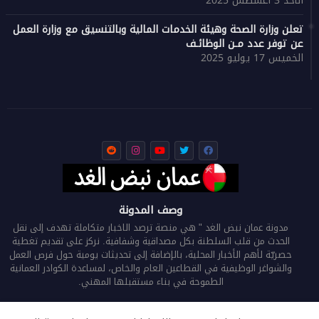
الأحد 3 أغسطس 2025
تعلن وزارة الصحة وهيئة الخدمات المالية وبالتنسيق مع وزارة العمل
عن توفر عدد مـن الوظائـف
الخميس 17 يوليو 2025
وصف المدونة
مدونة عمان نبض الغد " هي منصة ترصد الاخبار متكاملة تهدف إلى نقل
الحدث من قلب السلطنة بكل مصداقية وشفافية. نركز على تقديم تغطية
حصريّة لأهم الأخبار المحلية، بالإضافة إلى تحديثات يومية حول فرص العمل
والشواغر الوظيفية في القطاعين العام والخاص، لمساعدة الكوادر العمانية
الطموحة في بناء مستقبلها المهني.