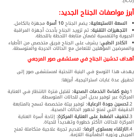
(ICU).
​أبرز مواصفات الجناح الجديد:
السعة الاستيعابية:
يضم الجناح
10 أسرة
مجهزة بالكامل.
التجهيزات التقنية:
تم تزويد الجناح بأحدث أجهزة المراقبة
الحيوية والتنفسية لضمان متابعة اللحظة باللحظة.
الكادر الطبي:
يشرف على الجناح فريق متخصص من الأطباء
والممرضين المؤهلين للتعامل مع الحالات الحرجة والمتوسطة.
​أهداف تدشين الجناح في مستشفى صور المرجعي
​يهدف هذا التوسع في البنية التحتية لمستشفى صور إلى
تحقيق عدة غايات استراتيجية، أبرزها:
رفع كفاءة الخدمات الصحية:
تقليل فترة الانتظار في العناية
المركزة عبر توفير بديل آمن للحالات المتوسطة.
تحسين جودة الرعاية:
توفير بيئة متخصصة تسمح بالمتابعة
الدقيقة التي تمنع تدهور الحالات الصحية.
تخفيف الضغط على العناية المركزة:
إتاحة أسرة العناية
المركزة للحالات الأكثر خطورة وتهديداً للحياة.
الارتقاء بمستوى الرضا:
تقديم تجربة علاجية متكاملة تمنح
المريض وذويه الطمأنينة اللازمة.