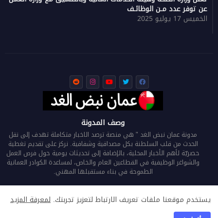
عن توفر عدد مـن الوظائـف
الخميس 17 يوليو 2025
وصف المدونة
مدونة عمان نبض الغد " هي منصة ترصد الاخبار متكاملة تهدف إلى نقل
الحدث من قلب السلطنة بكل مصداقية وشفافية. نركز على تقديم تغطية
حصريّة لأهم الأخبار المحلية، بالإضافة إلى تحديثات يومية حول فرص العمل
والشواغر الوظيفية في القطاعين العام والخاص، لمساعدة الكوادر العمانية
الطموحة في بناء مستقبلها المهني.
يستخدم موقعنا ملفات تعريف الارتباط لتعزيز تجربتك.
لمعرفة المزيد
الرئيسية
من نحن
اتصل بنا
سياسة الخصوصية