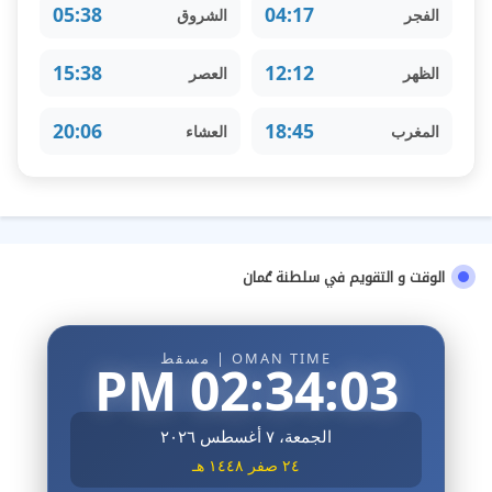
05:38
04:17
الفجر
الشروق
15:38
12:12
الظهر
العصر
20:06
18:45
المغرب
العشاء
الوقت و التقويم في سلطنة عُمان
OMAN TIME | مسقط
02:34:04 PM
الجمعة، ٧ أغسطس ٢٠٢٦
٢٤ صفر ١٤٤٨ هـ