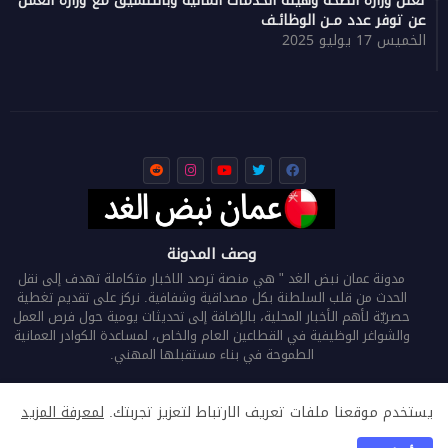
تعلن وزارة الصحة وهيئة الخدمات المالية وبالتنسيق مع وزارة العمل
عن توفر عدد مـن الوظائـف
الخميس 17 يوليو 2025
وصف المدونة
مدونة عمان نبض الغد " هي منصة ترصد الاخبار متكاملة تهدف إلى نقل
الحدث من قلب السلطنة بكل مصداقية وشفافية. نركز على تقديم تغطية
حصريّة لأهم الأخبار المحلية، بالإضافة إلى تحديثات يومية حول فرص العمل
والشواغر الوظيفية في القطاعين العام والخاص، لمساعدة الكوادر العمانية
الطموحة في بناء مستقبلها المهني.
يستخدم موقعنا ملفات تعريف الارتباط لتعزيز تجربتك.
لمعرفة المزيد
الرئيسية
من نحن
اتصل بنا
سياسة الخصوصية