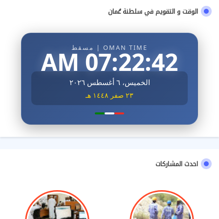
الوقت و التقويم في سلطنة عُمان
OMAN TIME | مسقط
07:22:43 AM
الخميس، ٦ أغسطس ٢٠٢٦
٢٣ صفر ١٤٤٨ هـ
احدث المشاركات