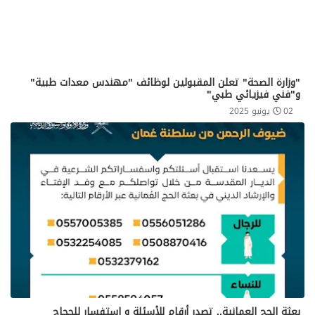
"وزارة الصحة" تعلن المقبولين لوظائف "مهندس معدات طبية"
و"فني فيزيائي طبي"
02 يونيو 2025
بعثة الحج العمانية.. تصدر أرقام للأسئلة و استفسار للحجاج