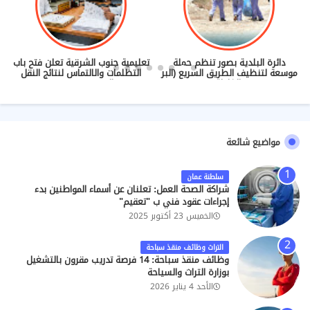
دائرة البلدية بصور تنظم حملة
تعليمية جنوب الشرقية تعلن فتح باب
موسعة لتنظيف الطريق السريع (البر
التظلمات والالتماس لنتائج النقل
- الغليلة)
والندب (2026/2027)
مواضيع شائعة
سلطنة عمان
شراكة الصحة العمل: تعلنان عن أسماء المواطنين بدء
إجراءات عقود فني ب "تعقيم"
الخميس 23 أكتوبر 2025
التراث وظائف منقذ سباحة
وظائف منقذ سباحة: 14 فرصة تدريب مقرون بالتشغيل
بوزارة التراث والسياحة
الأحد 4 يناير 2026