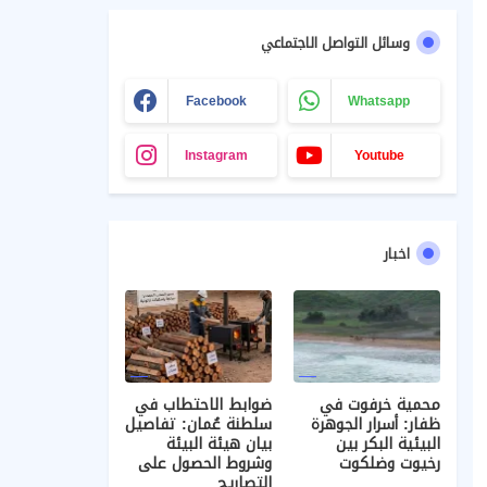
وسائل التواصل الاجتماعي
Facebook
Whatsapp
Instagram
Youtube
اخبار
محمية خرفوت في
ضوابط الاحتطاب في
ظفار: أسرار الجوهرة
سلطنة عُمان: تفاصيل
البيئية البكر بين
بيان هيئة البيئة
رخيوت وضلكوت
وشروط الحصول على
التصاريح