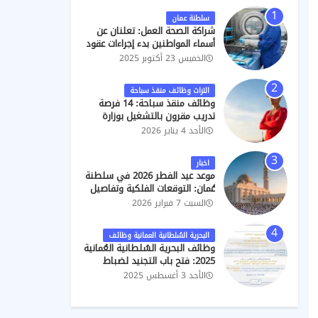
للعام
الحصول
8)
الغليلة)
(2026/202
.
2026/2027
على
7)
سلطنة عمان
التصاريح
شراكة الصحة العمل: تعلنان عن
أسماء المواطنين بدء إجراءات عقود
فني ب "تعقيم"
الخميس 23 أكتوبر 2025
التراث وظائف منقذ سباحة
وظائف منقذ سباحة: 14 فرصة
تدريب مقرون بالتشغيل بوزارة
التراث والسياحة
الأحد 4 يناير 2026
اخبار
موعد عيد الفطر 2026 في سلطنة
عُمان: التوقعات الفلكية وتفاصيل
الإجازة الرسمية
السبت 7 فبراير 2026
البحرية السُلطانية العمانية وظائف
وظائف البحرية السُلطانية العُمانية
2025: فتح باب التجنيد لضباط
تنفيذيين وجامعيين ومدنيين
الأحد 3 أغسطس 2025