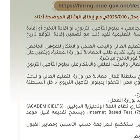
محم
خرف
في
ظفا
أسر
الجو
البي
البكر
رخي
وضلك