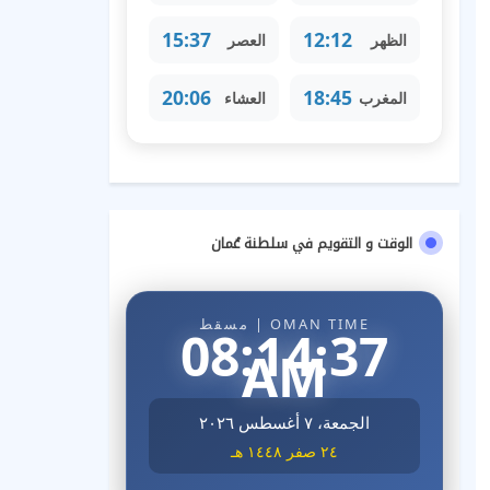
15:37
12:12
الظهر
العصر
20:06
18:45
المغرب
العشاء
الوقت و التقويم في سلطنة عُمان
OMAN TIME | مسقط
08:14:38
AM
الجمعة، ٧ أغسطس ٢٠٢٦
٢٤ صفر ١٤٤٨ هـ