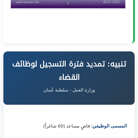
تنبيه: تمديد فترة التسجيل لوظائف
القضاء
وزارة العمل - سلطنة عُمان
المسمى الوظيفي:
قاضٍ مساعد (60 شاغراً)