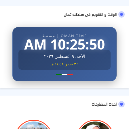
الوقت و التقويم في سلطنة عُمان
OMAN TIME | مسقط
10:25:51 AM
الأحد، ٩ أغسطس ٢٠٢٦
٢٦ صفر ١٤٤٨ هـ
احدث المشاركات