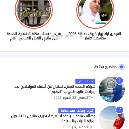
بالفيديو اراء زوار خريف صلالة 2026
شرح احتساب مكافأة نهاية الخدمة
محافظة ظفار
في قانون العمل العماني: أهم
الأحكام والضوابط
مواضيع شائعة
سلطنة عمان
شراكة الصحة العمل: تعلنان عن أسماء المواطنين بدء
إجراءات عقود فني ب "تعقيم"
الخميس 23 أكتوبر 2025
التراث وظائف منقذ سباحة
وظائف منقذ سباحة: 14 فرصة تدريب مقرون بالتشغيل
بوزارة التراث والسياحة
الأحد 4 يناير 2026