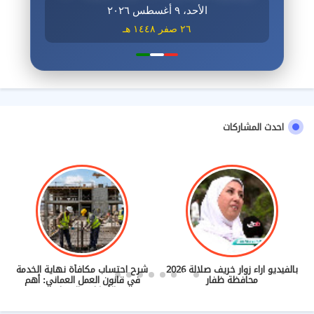
الأحد، ٩ أغسطس ٢٠٢٦
٢٦ صفر ١٤٤٨ هـ
احدث المشاركات
بالفيديو اراء زوار خريف صلالة 2026
شرح احتساب مكافأة نهاية الخدمة
محافظة ظفار
في قانون العمل العماني: أهم
الأحكام والضوابط