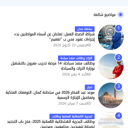
مواضيع شائعة
سلطنة عمان
شراكة الصحة العمل: تعلنان عن أسماء المواطنين بدء
إجراءات عقود فني ب "تعقيم"
الخميس 23 أكتوبر 2025
التراث وظائف منقذ سباحة
وظائف منقذ سباحة: 14 فرصة تدريب مقرون بالتشغيل
بوزارة التراث والسياحة
الأحد 4 يناير 2026
اخبار
موعد عيد الفطر 2026 في سلطنة عُمان: التوقعات الفلكية
وتفاصيل الإجازة الرسمية
السبت 7 فبراير 2026
البحرية السُلطانية العمانية وظائف
وظائف البحرية السُلطانية العُمانية 2025: فتح باب التجنيد
لضباط تنفيذيين وجامعيين ومدنيين