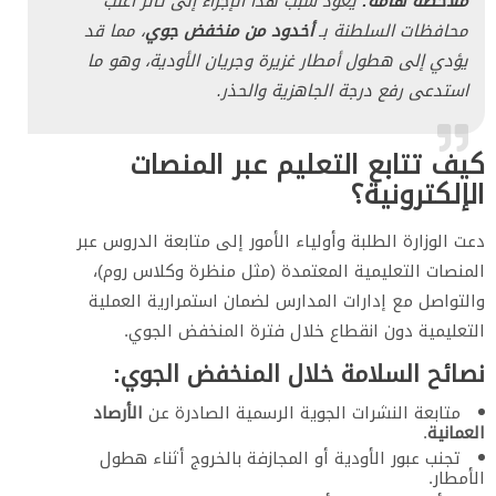
ملاحظة هامة:
يعود سبب هذا الإجراء إلى تأثر أغلب
محافظات السلطنة بـ
أخدود من منخفض جوي
، مما قد
يؤدي إلى هطول أمطار غزيرة وجريان الأودية، وهو ما
استدعى رفع درجة الجاهزية والحذر.
كيف تتابع التعليم عبر المنصات
الإلكترونية؟
​دعت الوزارة الطلبة وأولياء الأمور إلى متابعة الدروس عبر
المنصات التعليمية المعتمدة (مثل منظرة وكلاس روم)،
والتواصل مع إدارات المدارس لضمان استمرارية العملية
التعليمية دون انقطاع خلال فترة المنخفض الجوي.
​نصائح السلامة خلال المنخفض الجوي:
​متابعة النشرات الجوية الرسمية الصادرة عن
الأرصاد
العمانية
.
​تجنب عبور الأودية أو المجازفة بالخروج أثناء هطول
الأمطار.