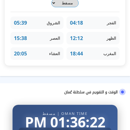
05:39
04:18
الفجر
الشروق
15:38
12:12
الظهر
العصر
20:05
18:44
المغرب
العشاء
الوقت و التقويم في سلطنة عُمان
OMAN TIME | مسقط
01:36:23 PM