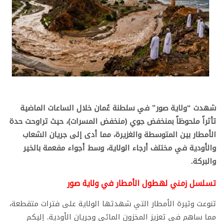
شهدت “ولاية صور” في سلطنة عُمان خلال الساعات الماضية
تأثراً ملحوظاً بمنخفض جوي (منخفض المسرات)، حيث تراوحت حدة
الأمطار بين المتوسطة والغزيرة، مما أدى إلى جريان الشعاب
والأودية في مختلف أرجاء الولاية، وسط أجواء مفعمة بالخير
والبركة.
​تسلسل زمني لهطول الأمطار في ولاية صور
​تنوعت وتيرة الأمطار التي شهدتها الولاية على فترات متقطعة،
مما ساهم في تعزيز المخزون المائي وجريان الأودية. إليكم