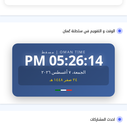
الوقت و التقويم في سلطنة عُمان
OMAN TIME | مسقط
05:26:15 PM
الجمعة، ٧ أغسطس ٢٠٢٦
٢٤ صفر ١٤٤٨ هـ
احدث المشاركات