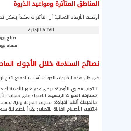
المناطق المتأثرة ومواعيد الذروة
أوضحت الأرصاد العمانية أن التأثيرات ستبدأ بشكل
الفترة الزمنية
صباح يوم 
مساء يوم 
نصائح السلامة خلال الأجواء الماط
في ظل هذه الظروف الجوية، نُهيب بالجميع اتباع إرش
تجنب مجاري الأودية:
يرجى عدم عبور الأودية أو محا
متابعة القنوات الرسمية:
الاعتماد على حساب "الأر
الحيطة أثناء القيادة:
تخفيف السرعة وترك مسافة 
تثبيت الأجسام القابلة للتطاير:
نظراً لاحتمالية هب