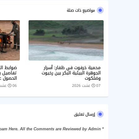
مواضيع ذات صلة
محمية خرفوت في ظفار: أسرار
ضوابط ال
الجوهرة البيئية البكر بين رخيوت
تفاصيل بي
وضلكوت
الحصول ع
07 غشت 2026
06 غشت 2026
إرسال تعليق
* Please Don't Spam Here. All the Comments are Reviewed by Admin.