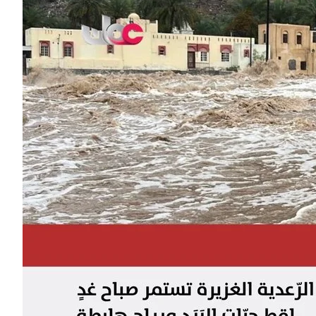
للع
/2027