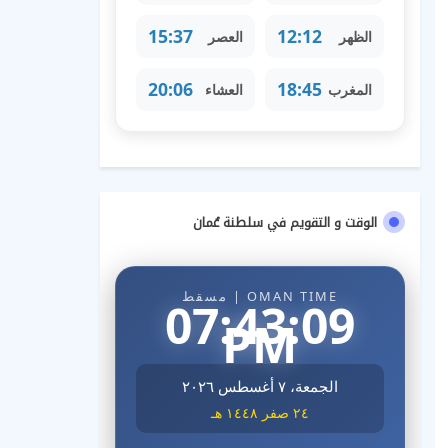
15:37
12:12
الظهر
العصر
20:06
18:45
المغرب
العشاء
الوقت و التقويم في سلطنة عُمان
OMAN TIME | مسقط
07:43:10
PM
الجمعة، ٧ أغسطس ٢٠٢٦
٢٤ صفر ١٤٤٨ هـ