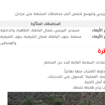
 تدريجي وتتوسع لتشمل أغلب محافظات السلطنة على مراحل:
المحافظات المتأثرة
الأربعاء
مسندم، البريمي، شمال الباطنة، الظاهرة، والداخلية.
الأربعاء
مسقط، جنوب الباطنة، شمال الشرقية، جنوب الشرقية،
والوسطى.
رة
ادات السلامة العامة للحد من المخاطر:
ولة الاقتراب منها نهائياً.
محمية
فتح 
خرفوت
التق
صاد العمانية" للحصول على التحديثات.
في
لنق
أمان كافية.
ظفار:
والن
أسرار
الدا
وب رياح هابطة نشطة.
الجوهرة
بالتب
البيئية
في
البكر بين
تعلي
رخيوت
جنو
وضلكوت
الشر