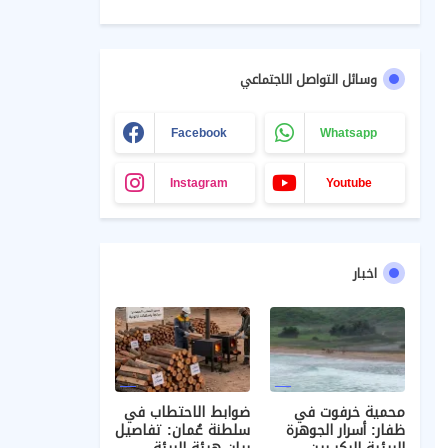
ام
الحصول
8)
الغليلة)
(2026/202
.
2026
على
7)
التصاريح
وسائل التواصل الاجتماعي
Facebook
Whatsapp
Instagram
Youtube
اخبار
محمية خرفوت في
ضوابط الاحتطاب في
ظفار: أسرار الجوهرة
سلطنة عُمان: تفاصيل